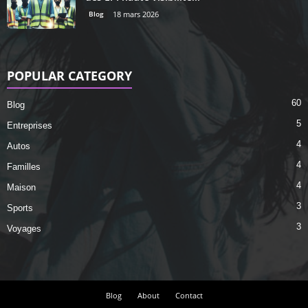
Blog
18 mars 2026
POPULAR CATEGORY
60
Blog
5
Entreprises
4
Autos
4
Familles
4
Maison
3
Sports
3
Voyages
Blog
About
Contact