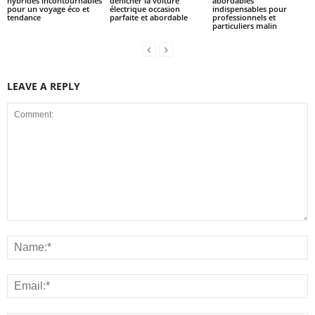
hybrides incontournables
dénicher la voiture
abordables
pour un voyage éco et
électrique occasion
indispensables pour
tendance
parfaite et abordable
professionnels et
particuliers malin
LEAVE A REPLY