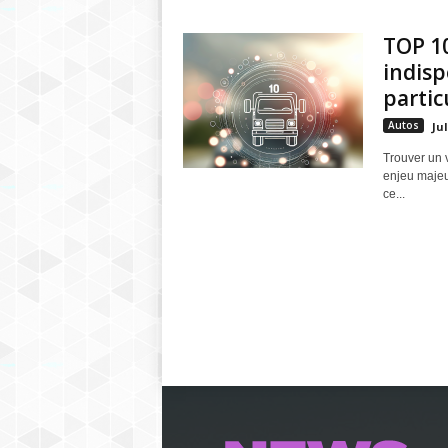
TOP 10
indisp
partic
Autos
Ju
Trouver un v
enjeu majeu
ce...