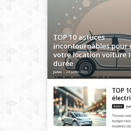
TOP 10 astuces
incontournables pour 
votre location voiture
durée
Jules
-
24 juillet 2025
TOP 10
électr
Autos
Ju
Trouver une
budget rais
modèles disp