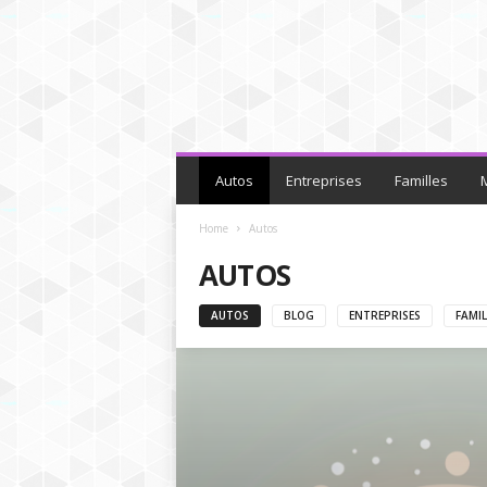
Autos
Entreprises
Familles
Home
Autos
AUTOS
AUTOS
BLOG
ENTREPRISES
FAMIL