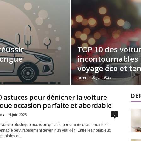
réussir
TOP 10 des voitu
 longue
incontournables
voyage éco et te
Jules
-
30 juin 2025
DER
 astuces pour dénicher la voiture
ique occasion parfaite et abordable
0
les
-
4 juin 2025
 voiture électrique occasion qui allie performance, autonomie et
onnable peut rapidement devenir un vrai défi. Entre les nombreux
onibles et...